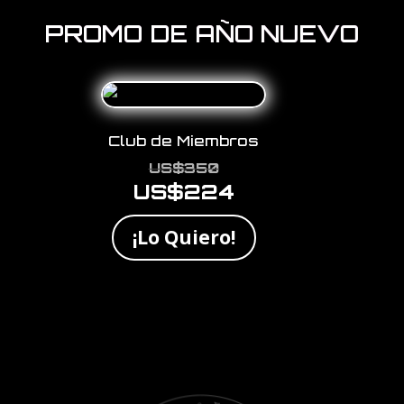
PROMO DE AÑO NUEVO
Club de Miembros
El
US$
350
US$
224
precio
El
original
precio
¡Lo Quiero!
era:
actual
US$350.
es:
US$224.