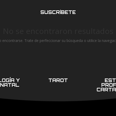
SUSCRíBETE
No se encontraron resultados
 encontrarse. Trate de perfeccionar su búsqueda o utilice la navegaci
OGÍA Y
TAROT
EST
 NATAL
PRO
CARTA