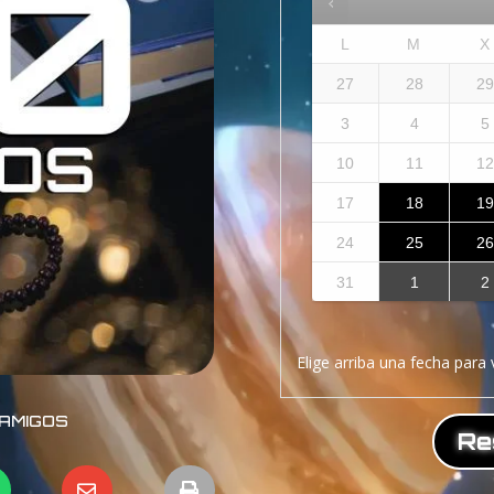
L
M
X
27
28
2
3
4
5
10
11
1
17
18
1
24
25
2
31
1
2
Elige arriba una fecha para 
AMIGOS
Re

