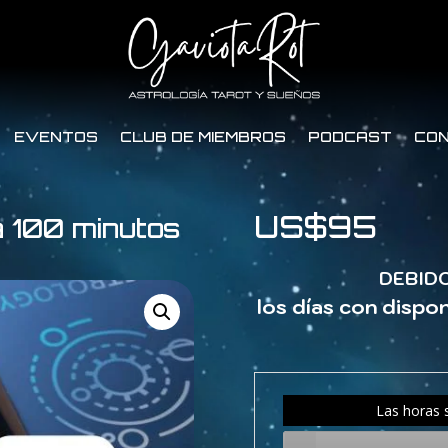
EVENTOS
CLUB DE MIEMBROS
PODCAST
CO
US$
95
a 100 minutos
DEBID
los días con dispon
Las horas