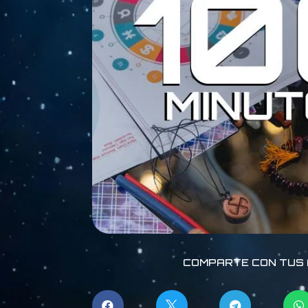
COMPARTE CON TUS 



