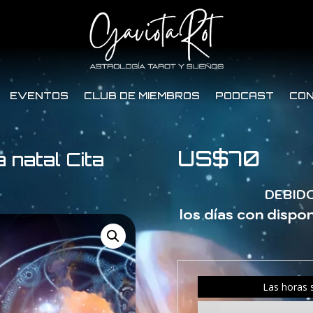
EVENTOS
CLUB DE MIEMBROS
PODCAST
CO
US$
70
 natal Cita
DEBID
los días con dispon
Las horas