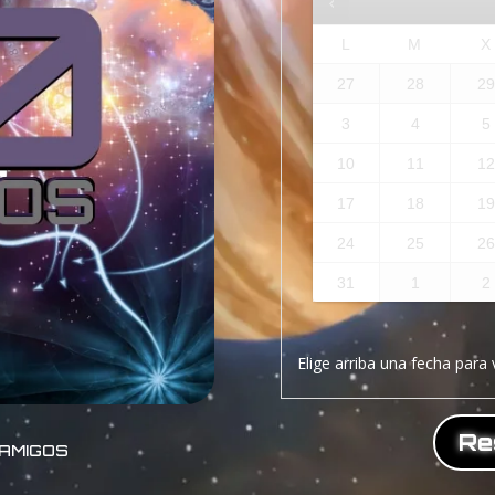
L
M
X
27
28
2
3
4
5
10
11
1
17
18
1
24
25
2
31
1
2
Elige arriba una fecha para 
Re
AMIGOS