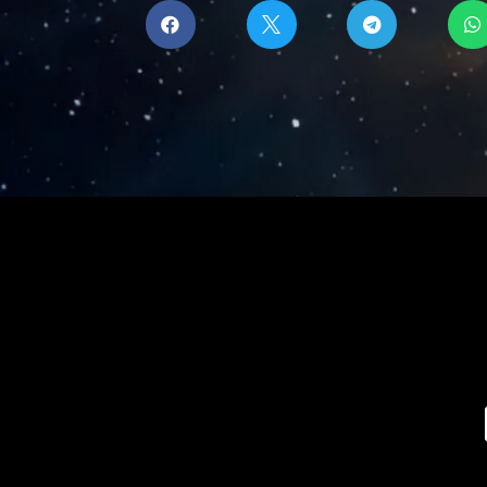



