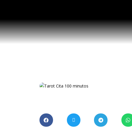
SERVICIOS
ASTROLOGÍA
Tarot Cita 100 minuto
COMPARTE CON TUS 



