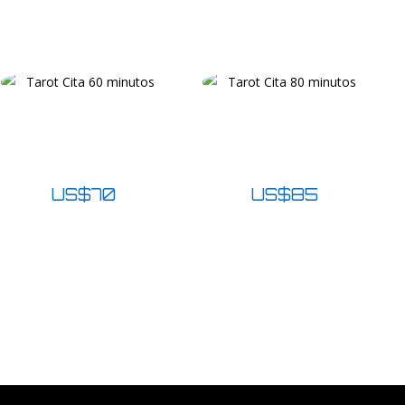
Productos relacionados
Tarot Cita
Tarot Cita
60 minutos
80 minutos
US$
70
US$
85
¡Lo quiero!
¡Lo quiero!