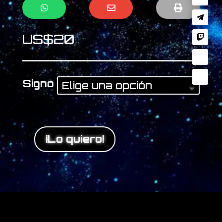



US$
20
Signo
¡Lo quiero!
Horoscopo
Mensual
cantidad